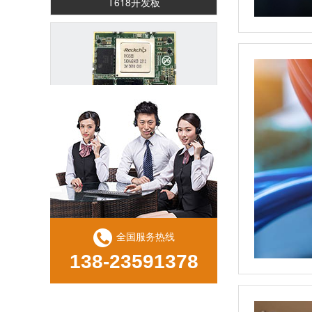
RK3588核心板（RK587K)
全国服务热线
RK3568 鸿蒙解码驱动一体板（ZED29)
138-23591378