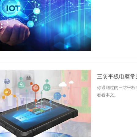
三防平板电脑常
你遇到过的三防平板
看看本文。