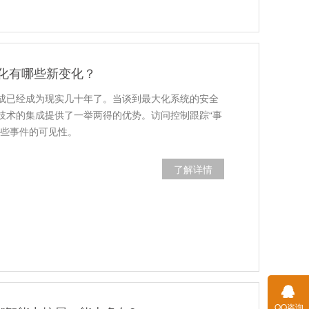
化有哪些新变化？
成已经成为现实几十年了。当谈到最大化系统的安全
技术的集成提供了一举两得的优势。访问控制跟踪“事
这些事件的可见性。
了解详情
QQ咨询