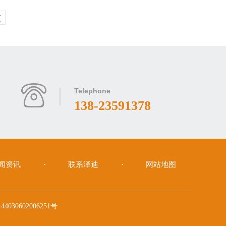
页
Telephone
138-23591378
闻资讯
联系泽迪
网站地图
030602006251号