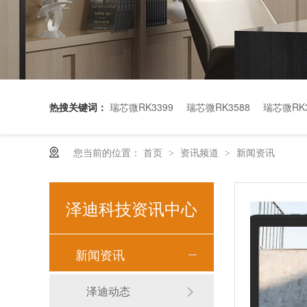
热搜关键词：
瑞芯微RK3399
瑞芯微RK3588
瑞芯微RK3
您当前的位置：
首页
资讯频道
新闻资讯
>
>
泽迪科技资讯中心
泽迪T618平板电脑10.1寸
新闻资讯
泽迪动态