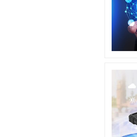
RK3568安卓解码驱动一体板（RN480K）
家用跑步机触控液晶屏
泽迪T618平板电脑10.1寸