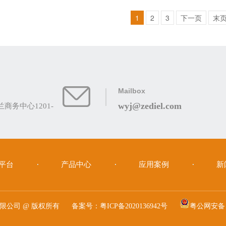
1
2
3
下一页
末
Mailbox
wyj@zediel.com
务中心1201-
平台
产品中心
应用案例
新
限公司 @ 版权所有
备案号：
粤ICP备2020136942号
粤公网安备 44