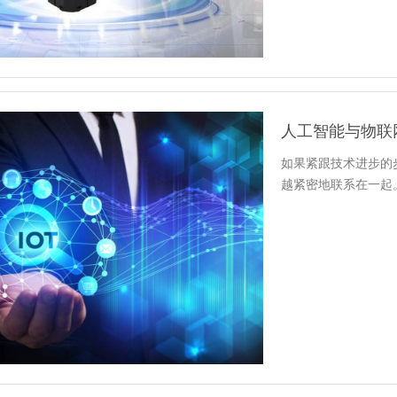
人工智能与物联
如果紧跟技术进步的步
越紧密地联系在一起。