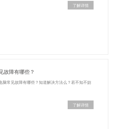
了解详情
见故障有哪些？
电脑常见故障有哪些？知道解决方法么？若不知不妨
了解详情