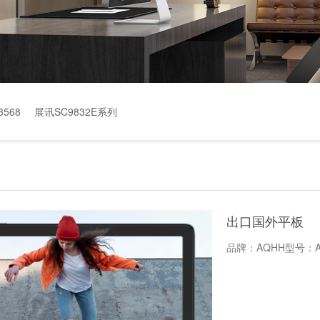
568
展讯SC9832E系列
出口国外平板
品牌：AQHH型号：A