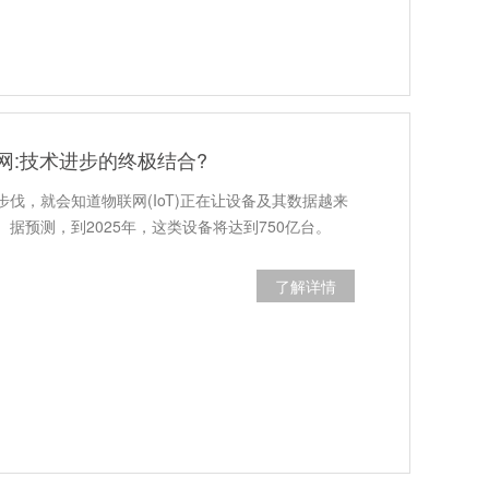
网:技术进步的终极结合?
伐，就会知道物联网(IoT)正在让设备及其数据越来
据预测，到2025年，这类设备将达到750亿台。
了解详情