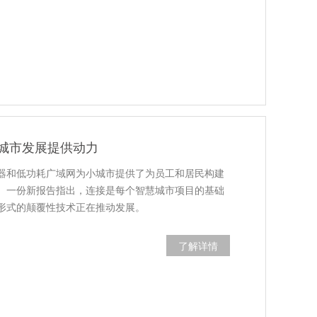
城市发展提供动力
器和低功耗广域网为小城市提供了为员工和居民构建
。一份新报告指出，连接是每个智慧城市项目的基础
形式的颠覆性技术正在推动发展。
了解详情