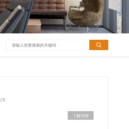
75
了解详情