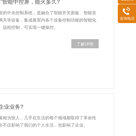
”智能中控屏，能火多久?
居的中央控制系统，是融合了智能开关面板、智能音
咨询电话
网关等设备，集成着室内各个设备控制功能的智能化
、远程控制，可实现一键操控。
了解详情
企业业务?
展相当惊人，几乎在生活的每个领域都取得了革命性
步不仅影响了我们的个人生活，也影响了企业。