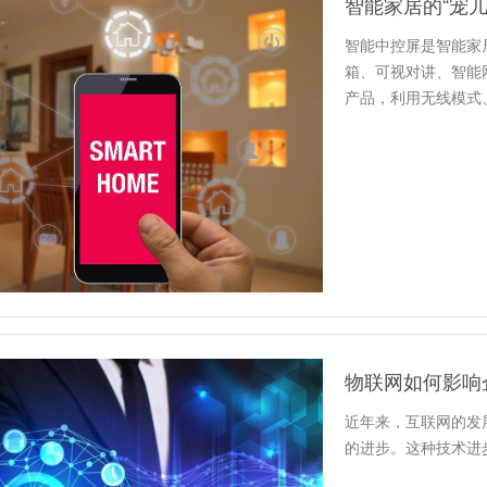
智能家居的“宠儿
智能中控屏是智能家
箱、可视对讲、智能
产品，利用无线模式
物联网如何影响
近年来，互联网的发
的进步。这种技术进