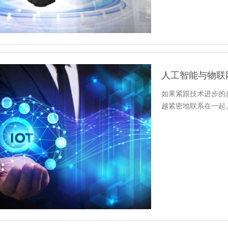
人工智能与物联
如果紧跟技术进步的步
越紧密地联系在一起。