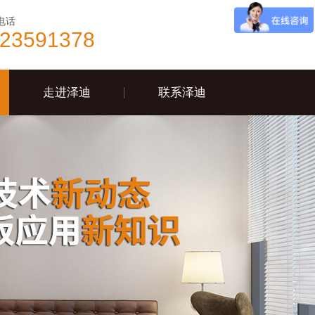
电话
-23591378
走进泽迪
联系泽迪