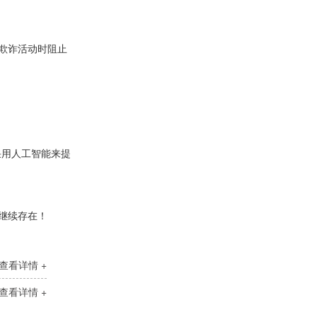
的欺诈活动时阻止
RK3568安卓解码驱动一体板（RN480K）
采用人工智能来提
家用跑步机触控液晶屏
继续存在！
查看详情 +
查看详情 +