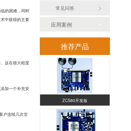
常见问答
面临的困难，同时
技术中获得的主要
应用案例
RK3588安卓解码驱动一体板（ZED88）
推荐产品
序。这在很大程度
以添加一个补充安
ZCS80开发板
设客户连续几次尝