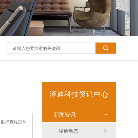
泽迪科技资讯中心
新闻资讯
助银行克服日常
泽迪T618平板电脑10.1寸
泽迪动态