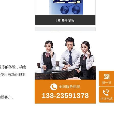
T618开发板
RK3588核心板（RK587K)
程序的体验，确定
们使用自动化脚本
扫一扫
全国服务热线
138-23591378
的新客户。
咨询电话
RK3568 鸿蒙解码驱动一体板（ZED29)