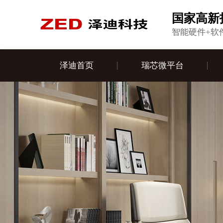
国家高新
智能硬件+软
泽迪首页
瑞芯微平台