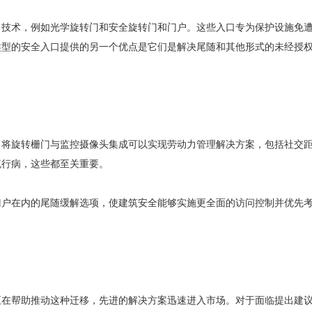
口技术，例如光学旋转门和安全旋转门和门户。这些入口专为保护设施免
类型的安全入口提供的另一个优点是它们是解决尾随和其他形式的未经授
，将旋转栅门与监控摄像头集成可以实现劳动力管理解决方案，包括社交
流行病，这些都至关重要。
门户在内的尾随缓解选项，使建筑安全能够实施更全面的访问控制并优先
正在帮助推动这种迁移，先进的解决方案迅速进入市场。对于面临提出建