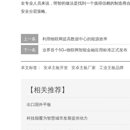
全专业人员来说，明智的做法是找到一个值得信赖的制造商
安全分层策略。
上一条
利用物联网提高数据中心的能源效率
下一条
业界首个5G+物联网智能金融应用标准正式发布
本文标签：
安卓主板开发
安卓主板厂家
工业主板品牌
【相关推荐】
出口国外平板
科技颠覆为智慧城市发展提供动力