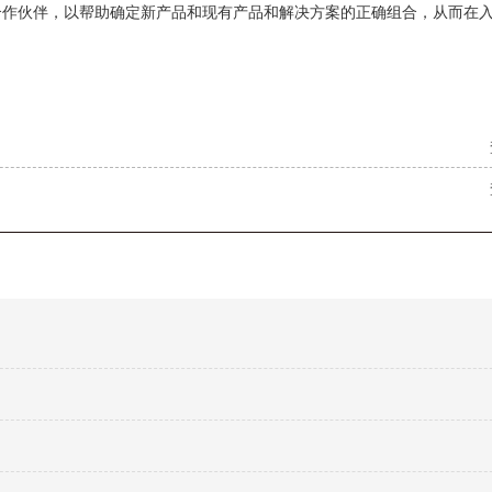
合作伙伴，以帮助确定新产品和现有产品和解决方案的正确组合，从而在