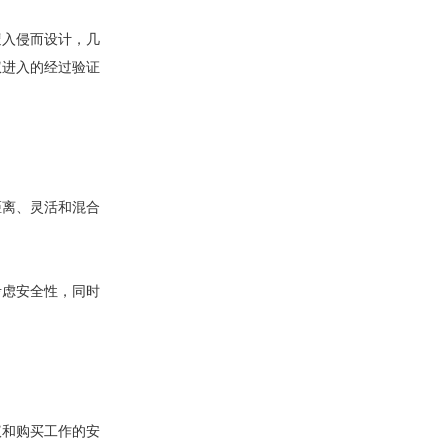
遭入侵而设计，几
权进入的经过验证
RK3568安卓解码驱动一体板（RN480K）
距离、灵活和混合
考虑安全性，同时
家用跑步机触控液晶屏
议和购买工作的安