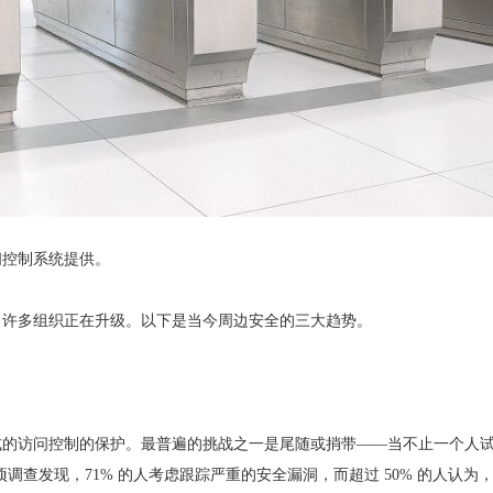
问控制系统提供。
，许多组织正在升级。以下是当今周边安全的三大趋势。
式的访问控制的保护。最普遍的挑战之一是尾随或捎带——当不止一个人
的一项调查发现，71% 的人考虑跟踪严重的安全漏洞，而超过 50% 的人认