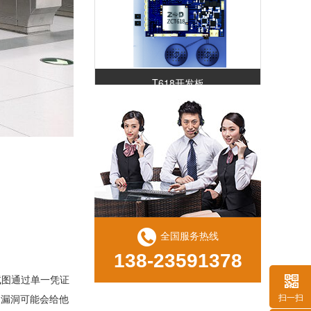
T618开发板
RK3588核心板（RK587K)
全国服务热线
138-23591378
试图通过单一凭证
扫一扫
为，漏洞可能会给他