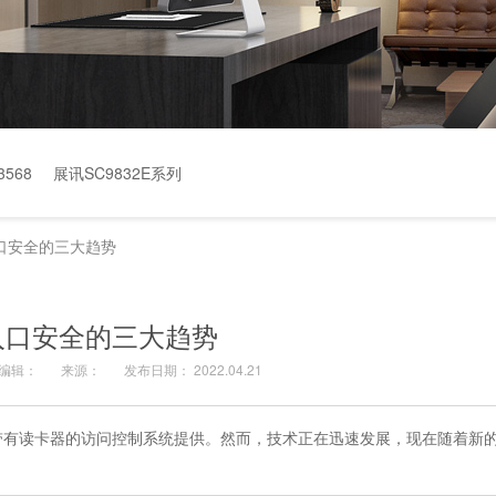
568
展讯SC9832E系列
口安全的三大趋势
入口安全的三大趋势
编辑：
来源：
发布日期： 2022.04.21
带有读卡器的访问控制系统提供。然而，技术正在迅速发展，现在随着新