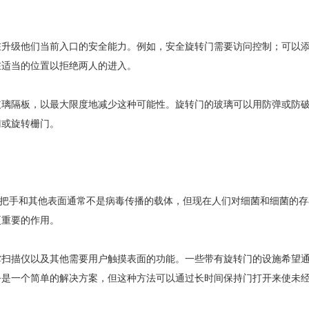
在升级他们当前入口的安全能力。例如，安全旋转门需要访问控制；可以
在适当的位置以拒绝两人的进入。
玻璃隔板，以最大限度地减少这种可能性。旋转门的玻璃可以用防弹或防
门或旋转栅门。
确定门把手和其他表面通常不是病毒传播的载体，但现在人们对细菌和细菌的
更重要的作用。
掌扫描仪以及其他需要用户触摸表面的功能。一些带有旋转门的设施希望
乎是一个简单的解决方案，但这种方法可以通过长时间保持门打开来使未