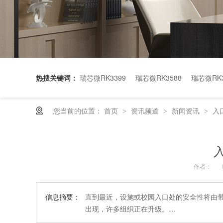
热搜关键词：
瑞芯微RK3399
瑞芯微RK3588
瑞芯微RK3
您当前的位置：
首页
资讯频道
新闻资讯
入
>
>
>
作者：
信息摘要：
直到最近，设施或校园入口处的安全性将由
出现，许多组织正在升级。…