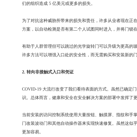
们的组织造成 5 亿美元或更多的损失。
为了对抗这种威胁所带来的损失和责任，许多从业者现在正
方案，以自动检测是否有第二个人试图同时进入，并将门锁
有助于人群管理但可以跳过的光学旋转门可以升级为更高的
许多方法可以增强入口处的安全性，而无需购买和安装新的
2. 转向非接触式入口和凭证
COVID-19 大流行改变了我们看待表面的方式。虽然已
识。总体而言，健康和安全在安全解决方案的部署中发挥了
当前安装的访问控制系统使用大量按钮、触摸屏、指纹和手
门改装波动门和其他自动操作器来实现快速修复。虽然这似
更加容易。