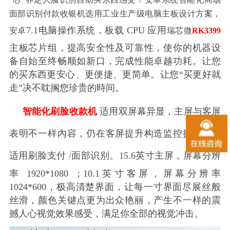
面部识别付款收银机选用工业生产级电脑主板设计方案，
7.1
电脑操作系统，板载
CPU
应用
安卓
瑞芯微
RK3399
主板芯片组，提高安全性及可靠性，使你的机器设
备自始至终畅顺如新口，完成性能卓越功耗。让您
的买东西更安心、更便捷、更简单。让您“买更好就
走”决不耽搁您珍贵的時间。
智能化刷脸收款机
适用双屏幕异显，主屏与客屏
表明不一样內容，仍在客屏提升构造监控摄像头，
适用刷脸支付
面部识别。
15.6
英寸主屏，屏幕分辨
/
率
1920*1080
；
10.1
英寸客屏，屏幕分辨率
1024*600
，极高清楚界面，让每一寸界面尽展丝般
丝滑，颜色关键点更为出众艳丽，产生不一样的震
撼人心视觉效果感受，满足你全部的视觉冲击。