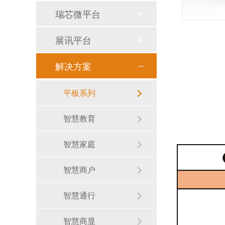
瑞芯微平台
展讯平台
解决方案
平板系列
智慧教育
智慧家庭
智慧商户
智慧通行
出口国外平板
智慧商显