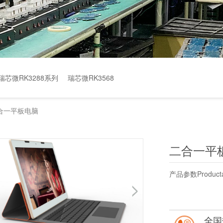
瑞芯微RK3288系列
瑞芯微RK3568
合一平板电脑
二合一平
产品参数Productara
全国