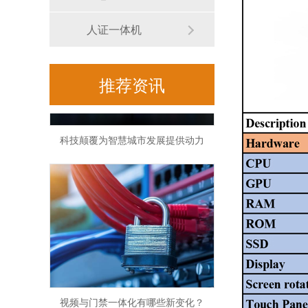
人证一体机
推荐资讯
科技颠覆为智慧城市发展提供动力
视频与门禁一体化有哪些新变化？