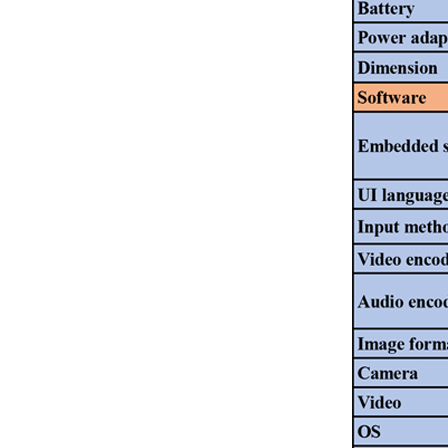
人工智能与物联网:技术进步的终极结合?
视频与人工智能结合的六大趋势