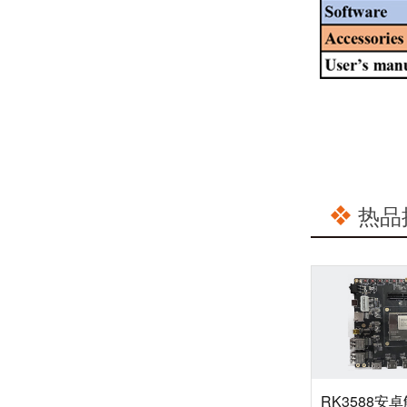
NB-IOT将重塑智慧城市的未来
基础设施支持物联网的基本需求
热品