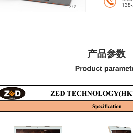
138
2
/2
产品参数
Product paramet