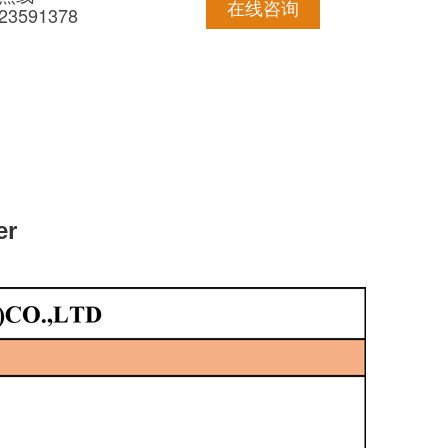
在线咨询
-23591378
er