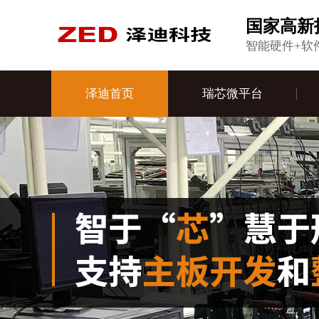
国家高新
智能硬件+软
泽迪首页
瑞芯微平台