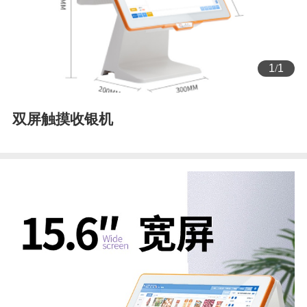
1
/
1
双屏触摸收银机